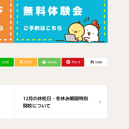
LINE
RSS
feedly
Pin it
note
12月の休校日・冬休み期間特別
開校について